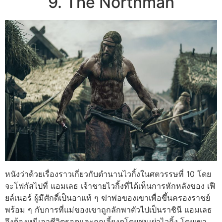
9. The Northman
หนังว่าด้วยเรื่องราวเกี่ยวกับตำนานไวกิ้งในศตวรรษที่ 10 โดย
จะโฟกัสไปที่ แอมเลธ เจ้าชายไวกิ้งที่ได้เห็นการหักหลังของ เฟี
ยล์เนอร์ ผู้มีศักดิ์เป็นอาแท้ ๆ ฆ่าพ่อของเขาเพื่อขึ้นครองราชย์
พร้อม ๆ กับการที่แม่ของเขาถูกลักพาตัวไปเป็นราชินี แอมเลธ
จึงต้องหนีเอาชีวิตรอดและถูกเลี้ยงดูโดยชนเผ่าไวกิ้ง โดยเขา