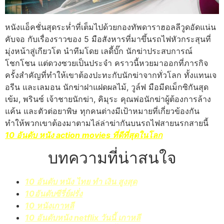
หนังแอ็คชั่นสุดระห่ำที่เต็มไปด้วยกองทัพดาราฮอลลีวูดอัดแน่น
คับจอ กับเรื่องราวของ 5 มือสังหารที่มาขึ้นรถไฟหัวกระสุนที่
มุ่งหน้าสู่เกียวโต นำทีมโดย เลดี้บั๊ก นักฆ่าประสบการณ์
โชกโชน แต่ดวงซวยเป็นประจำ คราวนี้หวยมาออกที่ภารกิจ
ครั้งสำคัญที่ทำให้เขาต้องปะทะกับนักฆ่าจากทั่วโลก ทั้งแทนเจ
อรีน และเลมอน นักฆ่าฝาแฝดผลไม้, วูล์ฟ มือมีดเม็กซิกันสุด
เข้ม, พรินซ์ เจ้าชายนักฆ่า, คิมุระ คุณพ่อนักฆ่าผู้ต้องการล้าง
แค้น และตัวต่อยาพิษ ทุกคนต่างมีเป้าหมายที่เกี่ยวข้องกัน
ทำให้พวกเขาต้องมาตามไล่ล่าฆ่ากันบนรถไฟสายนรกสายนี้
10 อันดับ หนัง action movies ที่ดีที่สุดในโลก
บทความที่น่าสนใจ
10 อันดับ หนัง ไทย ทํา เงิน สูงสุด
10อันดับซีรี่ย์ฝรั่ง
10 หนังเกาหลี
10 อันดับหนัง netflix วันนี้ เกาหลี