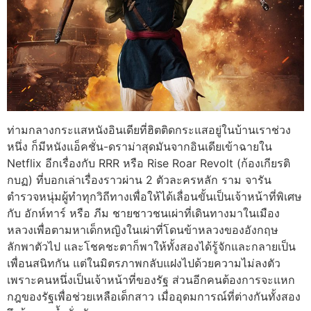
ท่ามกลางกระแสหนังอินเดียที่ฮิตติดกระแสอยู่ในบ้านเราช่วง
หนึ่ง ก็มีหนังแอ็คชั่น-ดราม่าสุดมันจากอินเดียเข้าฉายใน
Netflix อีกเรื่องกับ RRR หรือ Rise Roar Revolt (ก้องเกียรติ
กบฏ) ที่บอกเล่าเรื่องราวผ่าน 2 ตัวละครหลัก ราม จารัน
ตำรวจหนุ่มผู้ทำทุกวิถีทางเพื่อให้ได้เลื่อนขั้นเป็นเจ้าหน้าที่พิเศษ
กับ อักห์ทาร์ หรือ ภีม ชายชาวชนเผ่าที่เดินทางมาในเมือง
หลวงเพื่อตามหาเด็กหญิงในเผ่าที่โดนข้าหลวงของอังกฤษ
ลักพาตัวไป และโชคชะตาก็พาให้ทั้งสองได้รู้จักและกลายเป็น
เพื่อนสนิทกัน แต่ในมิตรภาพกลับแฝงไปด้วยความไม่ลงตัว
เพราะคนหนึ่งเป็นเจ้าหน้าที่ของรัฐ ส่วนอีกคนต้องการจะแหก
กฎของรัฐเพื่อช่วยเหลือเด็กสาว เมื่ออุดมการณ์ที่ต่างกันทั้งสอง