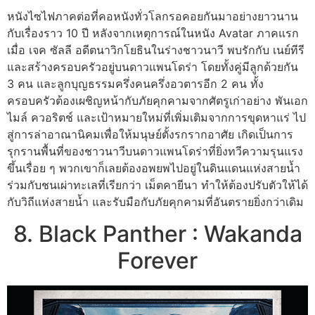
หนังไซไฟภาคต่อที่คอหนังทั่วโลกรอคอยกันมาอย่างยาวนาน
กับเรื่องราว 10 ปี หลังจากเหตุการณ์ในหนัง Avatar ภาคแรก
เมื่อ เจค ซัลลี อดีตนาวิกโยธินในร่างชาวนาวี พบรักกับ เนย์ทีรี
และสร้างครอบครัวอยู่บนดาวแพนโดร่า โดยทั้งคู่มีลูกด้วยกัน
3 คน และลูกบุญธรรมครึ่งคนครึ่งอวตารอีก 2 คน ทั้ง
ครอบครัวต้องเผชิญหน้ากับภัยคุกคามจากศัตรูเก่าอย่าง พันเอก
ไมล์ ควอริตช์ และเป้าหมายใหม่ที่เพิ่มเติมจากการขุดหาแร่ ไป
สู่การล่าอาณานิคมเพื่อให้มนุษย์ตั้งรกรากอาศัย เกิดเป็นการ
รุกรานพื้นที่ของชาวนาวีบนดาวแพนโดร่าที่ยิ่งทวีความรุนแรง
ขึ้นเรื่อย ๆ พวกเขาก็เลยต้องอพยพไปอยู่ในดินแดนแห่งสายน้ำ
ร่วมกับชนเผ่าทะเลที่เรียกว่า เม็ตคายีนา ทำให้ต้องปรับตัวให้ได้
กับวิถีแห่งสายน้ำ และรับมือกับภัยคุกคามที่อันตรายยิ่งกว่าเดิม
8. Black Panther : Wakanda
Forever