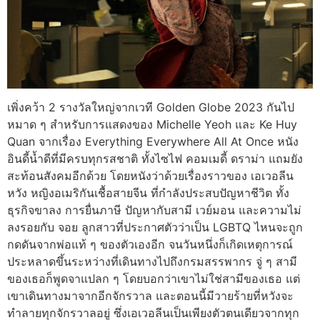
เพิ่งคว้า 2 รางวัลใหญ่จากเวที Golden Globe 2023 กันไป
หมาด ๆ สำหรับการแสดงของ Michelle Yeoh และ Ke Huy
Quan จากเรื่อง Everything Everywhere All At Once หนัง
อินดี้น้ำดีที่มีครบทุกรสชาติ ทั้งไซไฟ คอมเมดี้ ดราม่า แถมยัง
สะท้อนสังคมอีกด้วย โดยหนังว่าด้วยเรื่องราวของ เอเวอลีน
หวัง หญิงอเมริกันเชื้อสายจีน ที่กำลังประสบปัญหาชีวิต ทั้ง
ธุรกิจขาลง การยื่นภาษี ปัญหากับสามี เวย์มอน และความไม่
ลงรอยกับ จอย ลูกสาวที่ประกาศตัวว่าเป็น LGBTQ ไหนจะถูก
กดดันจากพ่อแท้ ๆ ของตัวเองอีก จนวันหนึ่งก็เกิดเหตุการณ์
ประหลาดขึ้นระหว่างที่เดินทางไปถึงกรมสรรพากร จู่ ๆ สามี
ของเธอก็พูดจาแปลก ๆ โดยบอกว่าเขาไม่ใช่สามีของเธอ แต่
เขาเดินทางมาจากอีกจักรวาล และตอนนี้มีวายร้ายที่หวังจะ
ทำลายทุกจักรวาลอยู่ ซึ่งเอเวอลีนเป็นเพียงตัวตนเดียวจากทุก