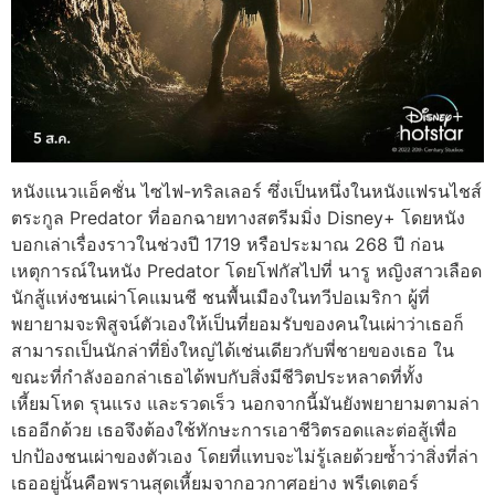
หนังแนวแอ็คชั่น ไซไฟ-ทริลเลอร์ ซึ่งเป็นหนึ่งในหนังแฟรนไชส์
ตระกูล Predator ที่ออกฉายทางสตรีมมิ่ง Disney+ โดยหนัง
บอกเล่าเรื่องราวในช่วงปี 1719 หรือประมาณ 268 ปี ก่อน
เหตุการณ์ในหนัง Predator โดยโฟกัสไปที่ นารู หญิงสาวเลือด
นักสู้แห่งชนเผ่าโคแมนชี ชนพื้นเมืองในทวีปอเมริกา ผู้ที่
พยายามจะพิสูจน์ตัวเองให้เป็นที่ยอมรับของคนในเผ่าว่าเธอก็
สามารถเป็นนักล่าที่ยิ่งใหญ่ได้เช่นเดียวกับพี่ชายของเธอ ใน
ขณะที่กำลังออกล่าเธอได้พบกับสิ่งมีชีวิตประหลาดที่ทั้ง
เหี้ยมโหด รุนแรง และรวดเร็ว นอกจากนี้มันยังพยายามตามล่า
เธออีกด้วย เธอจึงต้องใช้ทักษะการเอาชีวิตรอดและต่อสู้เพื่อ
ปกป้องชนเผ่าของตัวเอง โดยที่แทบจะไม่รู้เลยด้วยซ้ำว่าสิ่งที่ล่า
เธออยู่นั้นคือพรานสุดเหี้ยมจากอวกาศอย่าง พรีเดเตอร์