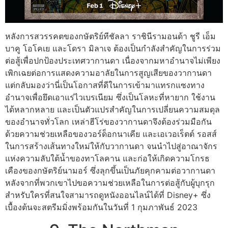
หลังการสวรรคตของกษัตริย์ทีชัลลา ราชินีรามอนด้า ชูรี เอ็ม
บาคู โอโคเย และโดรา มิลาเจ ต้องเป็นกำลังสำคัญในการร่วม
ต่อสู้เพื่อปกป้องประเทศวากานดา เนื่องจากมหาอำนาจไม่เพียง
เพิกเฉยต่อการแสดงความอาลัยในการสูญเสียของวากานดา
แต่กลับมองว่านี่เป็นโอกาสที่ดีในการเข้ามาแทรกแซงทาง
อำนาจเพื่อยึดเอาแร่ไวเบรเนียม ซึ่งเป็นโลหะที่หายาก ใช้งาน
ได้หลากหลาย และเป็นตัวแปรสำคัญในการเปลี่ยนความสมดุล
ของอำนาจทั่วโลก เหล่าฮีโร่ของวากานดาจึงต้องร่วมมือกัน
ด้วยความช่วยเหลือของวอร์ด็อกนาเคีย และเอเวอเร็ตต์ รอสส์
ในการสร้างเส้นทางใหม่ให้กับวากานดา จนนำไปสู่อาณาจักร
แห่งความลับใต้น้ำของทาโลคาน และก่อให้เกิดความโกรธ
เคืองของกษัตริย์นามอร์ ซึ่งลุกขึ้นเป็นภัยคุกคามต่อวากานดา
หลังจากที่พวกเขาไปขอความช่วยเหลือในการต่อสู้กับผู้บุกรุก
สำหรับใครที่สนใจสามารถดูหนังออนไลน์ได้ที่ Disney+ ซึ่ง
เบื้องต้นจะสตรีมมิ่งพร้อมกันในวันที่ 1 กุมภาพันธ์ 2023